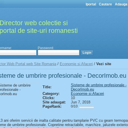
Iportal
Cautare
Adauga 
Director web colectie si
portal de site-uri romanesti
ername:
Password:
ctor Web Portal web Site Romania
/
Economie si Afaceri
/
Vezi site
steme de umbrire profesionale - DecorImob.eu
Sisteme de umbrire profesionale -
Title:
DecorImob.eu
Category:
Economie si Afaceri
Clicks:
10
Site adaugat:
Jun 7, 2018
PageRank:
0/10
3 ani oferim servicii de inalta calitate pentru tamplarie PVC cu geam termopa
eme de umbrire profesionale. Copretine retractabile, marchize, jaluzele exterio