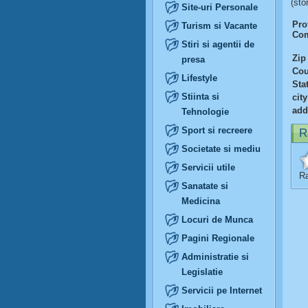
(sto
Site-uri Personale
Prof
Turism si Vacante
Com
Stiri si agentii de
Zip
presa
Cou
Lifestyle
Sta
Stiinta si
city
add
Tehnologie
Sport si recreere
R
Societate si mediu
Servicii utile
Ra
Sanatate si
Medicina
Locuri de Munca
Pagini Regionale
Administratie si
Legislatie
Servicii pe Internet