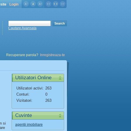
site
Login
Cautare Avansata
Recuperare parola?
Inregistreaza-te
Utilizatori Online
Utilizatori activi:
263
Conturi:
0
Vizitatori:
263
Cuvinte
n si
agentii imobiliare
are