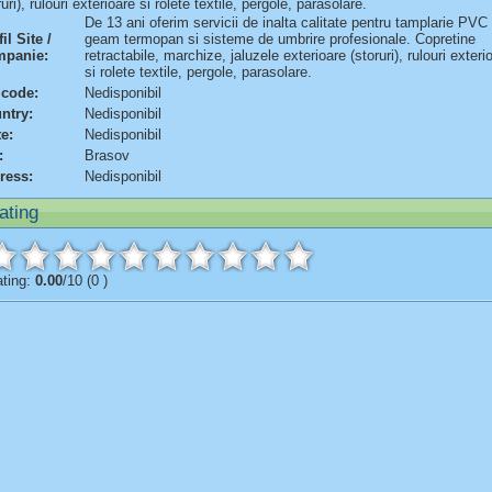
ruri), rulouri exterioare si rolete textile, pergole, parasolare.
De 13 ani oferim servicii de inalta calitate pentru tamplarie PVC
il Site /
geam termopan si sisteme de umbrire profesionale. Copretine
panie:
retractabile, marchize, jaluzele exterioare (storuri), rulouri exteri
si rolete textile, pergole, parasolare.
 code:
Nedisponibil
ntry:
Nedisponibil
te:
Nedisponibil
:
Brasov
ress:
Nedisponibil
ating
ting:
0.00
/10 (0 )