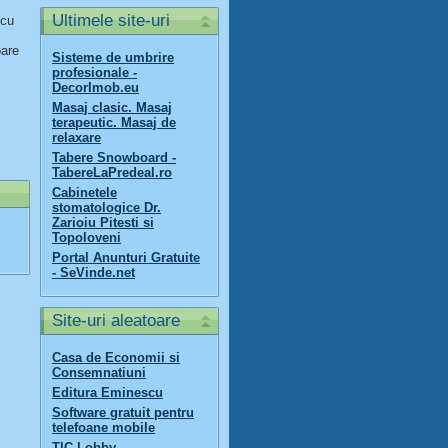
Ultimele site-uri
 cu
oare
Sisteme de umbrire
profesionale -
DecorImob.eu
Masaj clasic. Masaj
terapeutic. Masaj de
relaxare
Tabere Snowboard -
TabereLaPredeal.ro
Cabinetele
stomatologice Dr.
Zarioiu Pitesti si
Topoloveni
Portal Anunturi Gratuite
- SeVinde.net
Site-uri aleatoare
Casa de Economii si
Consemnatiuni
Editura Eminescu
Software gratuit pentru
telefoane mobile
TIC Lobby