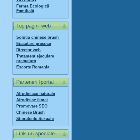
Ferma Ecologică
Familială
Top pagini web
Solutia chinese brush
Ejaculare precoce
Director web
Tratament ejaculare
prematura
Escorte Romania
Parteneri Iportal
Afrodisiace naturale
Afrodisiac femei
Promovare SEO
Chinese Brush
Stimulente Sexuale
Link-uri speciale