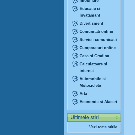
Imobiliare
Educatie si
Invatamant
Divertisment
Comunitati online
Servicii comunicatii
Cumparaturi online
Casa si Gradina
Calculatoare si
internet
Automobile si
Motociclete
Arta
Economie si Afaceri
Ultimele stiri
Vezi toate stirile