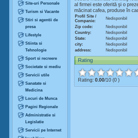
Site-uri Personale
al firmei este oferită şi o pre
măcinat cafea, produse în cad
Turism si Vacante
Profil Site /
Nedisponibil
Stiri si agentii de
Companie:
presa
Zip code:
Nedisponibil
Country:
Nedisponibil
Lifestyle
State:
Nedisponibil
Stiinta si
city:
Nedisponibil
Tehnologie
address:
Nedisponibil
Sport si recreere
Rating
Societate si mediu
Servicii utile
Rating:
0.00
/10 (0 )
Sanatate si
Medicina
Locuri de Munca
Pagini Regionale
Administratie si
Legislatie
Servicii pe Internet