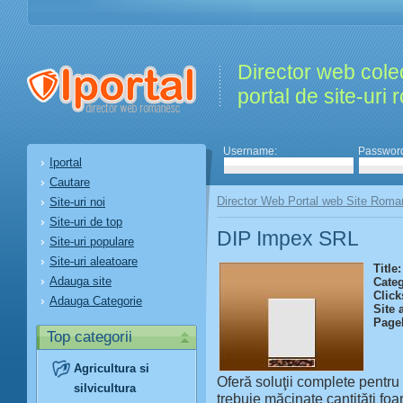
Director web colec
portal de site-uri
Username:
Passwor
Iportal
Cautare
Director Web Portal web Site Roma
Site-uri noi
Site-uri de top
DIP Impex SRL
Site-uri populare
Site-uri aleatoare
Title:
Adauga site
Categ
Click
Adauga Categorie
Site 
Page
Top categorii
Agricultura si
Oferă soluţii complete pentr
silvicultura
trebuie măcinate cantităţi foa