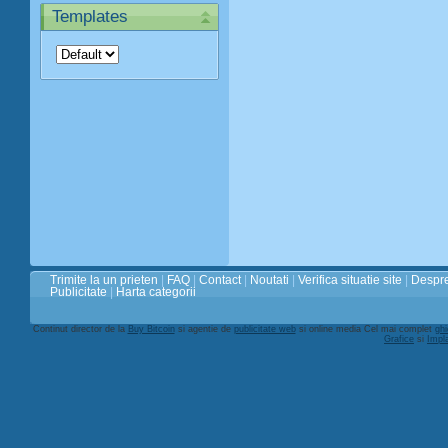
Templates
Trimite la un prieten
|
FAQ
|
Contact
|
Noutati
|
Verifica situatie site
|
Despre
Publicitate
|
Harta categorii
Continut director de la
Buy Bitcoin
si agentie de
publicitate web
si online media Cel mai complet
ghi
Grafice
si
Impl