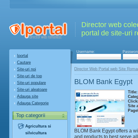
Director web colec
portal de site-uri
Username:
Passwor
Iportal
Cautare
Director Web Portal web Site Roma
Site-uri noi
Site-uri de top
BLOM Bank Egypt
Site-uri populare
Site-uri aleatoare
Title:
Adauga site
Categ
Click
Adauga Categorie
Site 
Page
Top categorii
Agricultura si
BLOM Bank Egypt offers a wi
silvicultura
and products to best serve al