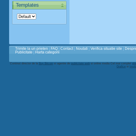
Templates
Trimite la un prieten
|
FAQ
|
Contact
|
Noutati
|
Verifica situatie site
|
Despre
Publicitate
|
Harta categorii
Continut director de la
Buy Bitcoin
si agentie de
publicitate web
si online media Cel mai complet
ghi
Grafice
si
Impl