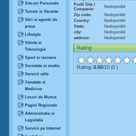
Site-uri Personale
Profil Site /
Nedisponibil
Companie:
Turism si Vacante
Zip code:
Nedisponibil
Stiri si agentii de
Country:
Nedisponibil
presa
State:
Nedisponibil
city:
Nedisponibil
Lifestyle
address:
Nedisponibil
Stiinta si
Rating
Tehnologie
Sport si recreere
Societate si mediu
Rating:
0.00
/10 (0 )
Servicii utile
Sanatate si
Medicina
Locuri de Munca
Pagini Regionale
Administratie si
Legislatie
Servicii pe Internet