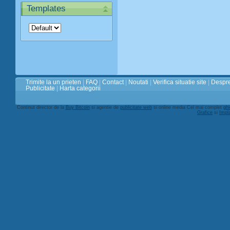
Templates
Trimite la un prieten
|
FAQ
|
Contact
|
Noutati
|
Verifica situatie site
|
Despre
Publicitate
|
Harta categorii
Continut director de la
Buy Bitcoin
si agentie de
publicitate web
si online media Cel mai complet
ghi
Grafice
si
Impl