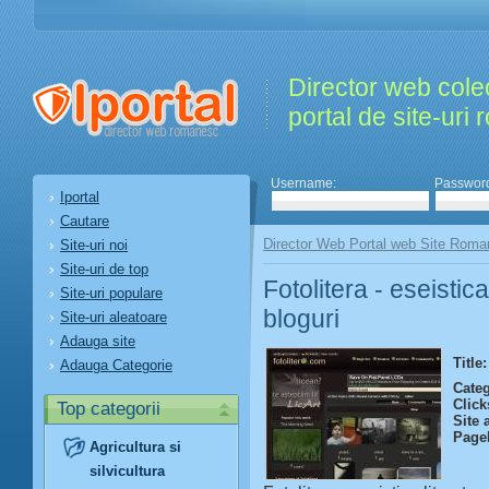
Director web colec
portal de site-uri
Username:
Passwor
Iportal
Cautare
Director Web Portal web Site Roma
Site-uri noi
Site-uri de top
Fotolitera - eseistic
Site-uri populare
bloguri
Site-uri aleatoare
Adauga site
Title:
Adauga Categorie
Categ
Click
Top categorii
Site 
Page
Agricultura si
silvicultura