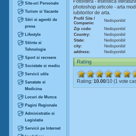
Fotolitera - eseistica literatu
Site-uri Personale
photoshop articole - arta mode
Turism si Vacante
iubitorilor de arta.
Profil Site /
Stiri si agentii de
Nedisponibil
Companie:
presa
Zip code:
Nedisponibil
Lifestyle
Country:
Nedisponibil
State:
Nedisponibil
Stiinta si
city:
Nedisponibil
Tehnologie
address:
Nedisponibil
Sport si recreere
Rating
Societate si mediu
Servicii utile
Rating:
10.00
/10 (1 vote ca
Sanatate si
Medicina
Locuri de Munca
Pagini Regionale
Administratie si
Legislatie
Servicii pe Internet