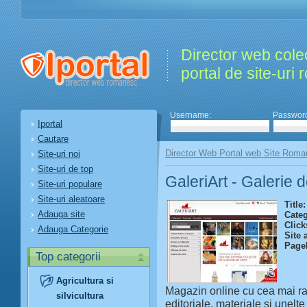
Director web colec
portal de site-uri
Username:
Passwor
Iportal
Cautare
Director Web Portal web Site Roma
Site-uri noi
Site-uri de top
GaleriArt - Galerie d
Site-uri populare
Site-uri aleatoare
Title:
Adauga site
Categ
Click
Adauga Categorie
Site 
Page
Top categorii
Agricultura si
Magazin online cu cea mai raf
silvicultura
editoriale, materiale si unelt