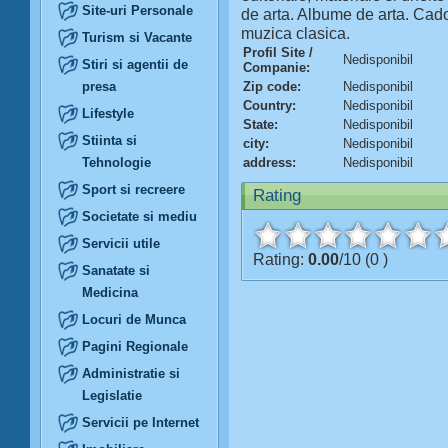
Site-uri Personale
de arta. Albume de arta. Cadour
muzica clasica.
Turism si Vacante
Profil Site /
Nedisponibil
Stiri si agentii de
Companie:
presa
Zip code:
Nedisponibil
Country:
Nedisponibil
Lifestyle
State:
Nedisponibil
Stiinta si
city:
Nedisponibil
Tehnologie
address:
Nedisponibil
Sport si recreere
Rating
Societate si mediu
Servicii utile
Rating:
0.00
/10 (0 )
Sanatate si
Medicina
Locuri de Munca
Pagini Regionale
Administratie si
Legislatie
Servicii pe Internet