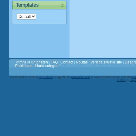
Templates
Trimite la un prieten
|
FAQ
|
Contact
|
Noutati
|
Verifica situatie site
|
Despre
Publicitate
|
Harta categorii
Continut director de la
Buy Bitcoin
si agentie de
publicitate web
si online media Cel mai complet
ghi
Grafice
si
Impl