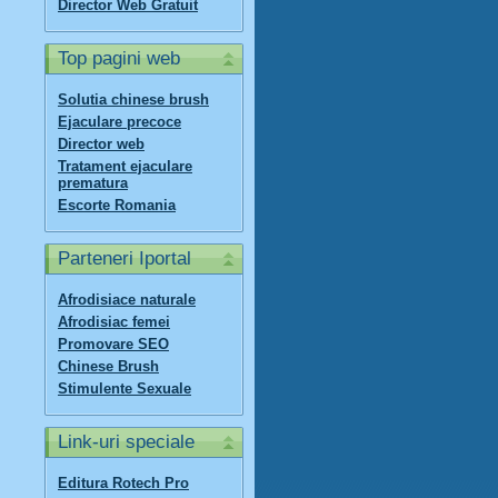
Director Web Gratuit
Top pagini web
Solutia chinese brush
Ejaculare precoce
Director web
Tratament ejaculare
prematura
Escorte Romania
Parteneri Iportal
Afrodisiace naturale
Afrodisiac femei
Promovare SEO
Chinese Brush
Stimulente Sexuale
Link-uri speciale
Editura Rotech Pro