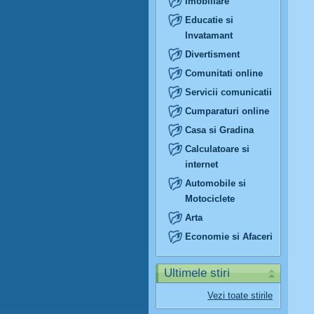
Imobiliare
Educatie si
Invatamant
Divertisment
Comunitati online
Servicii comunicatii
Cumparaturi online
Casa si Gradina
Calculatoare si
internet
Automobile si
Motociclete
Arta
Economie si Afaceri
Ultimele stiri
Vezi toate stirile