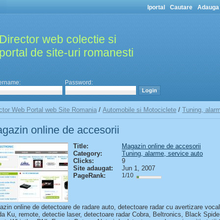
Iportal
Cautare
Adauga 
Director web colectie si
portal de site-uri romanesti
ername:
Password:
ctor Web Portal web Site Romania
/
Automobile si Motociclete
/
Tuning, alarm
gazin online de accesorii
Title:
Magazin online de accesorii
Category:
Tuning, alarme, service auto
Clicks:
9
Site adaugat:
Jun 1, 2007
PageRank:
1/10
zin online de detectoare de radare auto, detectoare radar cu avertizare vocal
a Ku, remote, detectie laser, detectoare radar Cobra, Beltronics, Black Spide