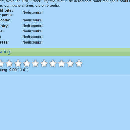
rt, Whistler, PNI, Escort, Bytrex. Alaturi de detectoare radar mai gasiti statii
ru camioane si tiruri, sisteme audio.
il Site /
Nedisponibil
panie:
 code:
Nedisponibil
ntry:
Nedisponibil
te:
Nedisponibil
:
Nedisponibil
ress:
Nedisponibil
ating
ting:
0.00
/10 (0 )