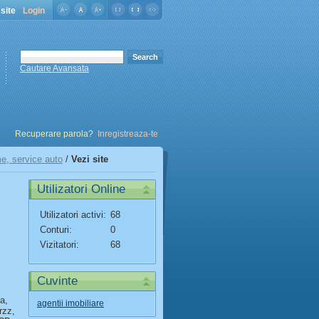
site
Login
Cautare Avansata
Recuperare parola?
Inregistreaza-te
e, service auto
/
Vezi site
Utilizatori Online
Utilizatori activi:
68
Conturi:
0
Vizitatori:
68
Cuvinte
a,
agentii imobiliare
rzz,