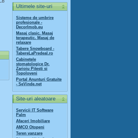
 CB
Ultimele site-uri
Sisteme de umbrire
profesionale -
DecorImob.eu
Masaj clasic. Masaj
terapeutic. Masaj de
relaxare
Tabere Snowboard -
TabereLaPredeal.ro
Cabinetele
stomatologice Dr.
Zarioiu Pitesti si
Topoloveni
Portal Anunturi Gratuite
- SeVinde.net
Site-uri aleatoare
Servicii IT Software
Palm
Afaceri Imobiliare
AMCO Otopeni
Teren vanzare