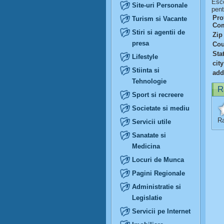
Esco
Site-uri Personale
pent
Prof
Turism si Vacante
Com
Stiri si agentii de
Zip
presa
Cou
Sta
Lifestyle
city
Stiinta si
add
Tehnologie
R
Sport si recreere
Societate si mediu
Ra
Servicii utile
Sanatate si
Medicina
Locuri de Munca
Pagini Regionale
Administratie si
Legislatie
Servicii pe Internet