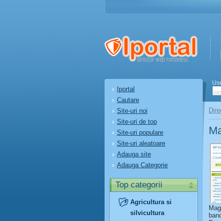
Us
Iportal
Cautare
Dire
Site-uri noi
Site-uri de top
Ma
Site-uri populare
Site-uri aleatoare
Adauga site
Adauga Categorie
Top categorii
Agricultura si
Maga
silvicultura
band