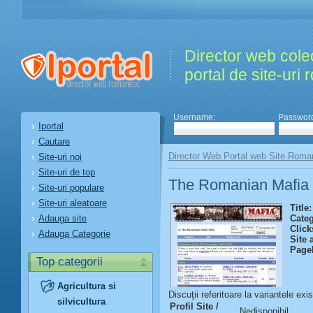
Director web colec
portal de site-uri
Username:
Passwor
Iportal
Cautare
Director Web Portal web Site Roma
Site-uri noi
Site-uri de top
The Romanian Mafia
Site-uri populare
Site-uri aleatoare
Title:
Adauga site
Categ
Click
Adauga Categorie
Site 
Page
Top categorii
Agricultura si
Discuţii referitoare la variantele exi
silvicultura
Profil Site /
Nedisponibil