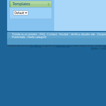
Templates
Trimite la un prieten
|
FAQ
|
Contact
|
Noutati
|
Verifica situatie site
|
Despre
Publicitate
|
Harta categorii
Continut director de la
Buy Bitcoin
si agentie de
publicitate web
si online media Cel mai complet
ghi
Grafice
si
Impl