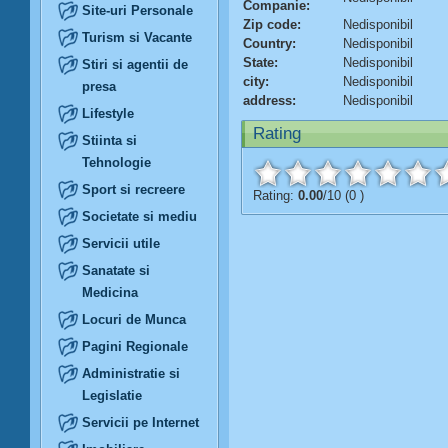
Companie:
Site-uri Personale
Zip code:
Nedisponibil
Turism si Vacante
Country:
Nedisponibil
State:
Nedisponibil
Stiri si agentii de
city:
Nedisponibil
presa
address:
Nedisponibil
Lifestyle
Rating
Stiinta si
Tehnologie
Sport si recreere
Rating:
0.00
/10 (0 )
Societate si mediu
Servicii utile
Sanatate si
Medicina
Locuri de Munca
Pagini Regionale
Administratie si
Legislatie
Servicii pe Internet