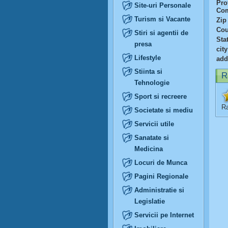
Prof
Site-uri Personale
Com
Turism si Vacante
Zip
Cou
Stiri si agentii de
Sta
presa
city
Lifestyle
add
Stiinta si
R
Tehnologie
Sport si recreere
Ra
Societate si mediu
Servicii utile
Sanatate si
Medicina
Locuri de Munca
Pagini Regionale
Administratie si
Legislatie
Servicii pe Internet