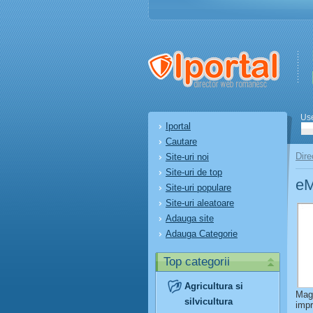
Us
Iportal
Cautare
Dire
Site-uri noi
Site-uri de top
e
Site-uri populare
Site-uri aleatoare
Adauga site
Adauga Categorie
Top categorii
Agricultura si
Maga
silvicultura
impr