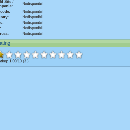
il Site /
Nedisponibil
panie:
 code:
Nedisponibil
ntry:
Nedisponibil
te:
Nedisponibil
:
Nedisponibil
ress:
Nedisponibil
ating
ting:
1.00
/10 (3 )