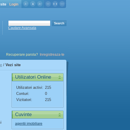
site
Login
Cautare Avansata
Recuperare parola?
Inregistreaza-te
ne
/
Vezi site
Utilizatori Online
Utilizatori activi:
215
Conturi:
0
Vizitatori:
215
Cuvinte
i
agentii imobiliare