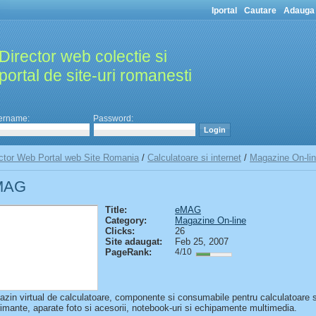
Iportal
Cautare
Adauga 
Director web colectie si
portal de site-uri romanesti
ername:
Password:
ctor Web Portal web Site Romania
/
Calculatoare si internet
/
Magazine On-li
MAG
Title:
eMAG
Category:
Magazine On-line
Clicks:
26
Site adaugat:
Feb 25, 2007
PageRank:
4/10
zin virtual de calculatoare, componente si consumabile pentru calculatoare s
imante, aparate foto si acesorii, notebook-uri si echipamente multimedia.