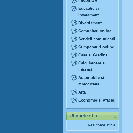
Imobiliare
Educatie si
Invatamant
Divertisment
Comunitati online
Servicii comunicatii
Cumparaturi online
Casa si Gradina
Calculatoare si
internet
Automobile si
Motociclete
Arta
Economie si Afaceri
Ultimele stiri
Vezi toate stirile