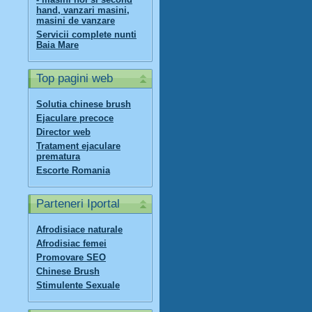
hand, vanzari masini,
masini de vanzare
Servicii complete nunti
Baia Mare
Top pagini web
Solutia chinese brush
Ejaculare precoce
Director web
Tratament ejaculare
prematura
Escorte Romania
Parteneri Iportal
Afrodisiace naturale
Afrodisiac femei
Promovare SEO
Chinese Brush
Stimulente Sexuale