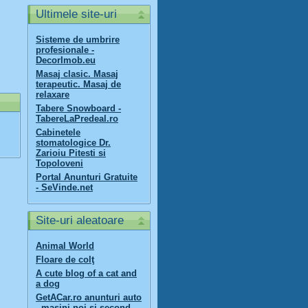
Ultimele site-uri
Sisteme de umbrire
profesionale -
DecorImob.eu
Masaj clasic. Masaj
terapeutic. Masaj de
relaxare
Tabere Snowboard -
TabereLaPredeal.ro
Cabinetele
stomatologice Dr.
Zarioiu Pitesti si
Topoloveni
Portal Anunturi Gratuite
- SeVinde.net
Site-uri aleatoare
Animal World
Floare de colţ
A cute blog of a cat and
a dog
GetACar.ro anunturi auto
- masini noi si second