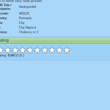
 cu femei sexy nude pictures
il Site /
Nedisponibil
panie:
 code:
400120
ntry:
Romania
te:
Cluj
:
Cluj Napoca
ress:
Titulescu nr 2
ating
ting:
0.00
/10 (0 )