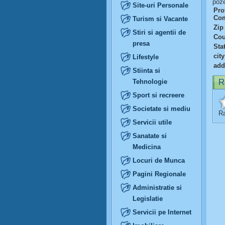
poze
Site-uri Personale
Prof
Com
Turism si Vacante
Zip
Stiri si agentii de
Cou
presa
Sta
city
Lifestyle
add
Stiinta si
R
Tehnologie
Sport si recreere
Societate si mediu
Ra
Servicii utile
Sanatate si
Medicina
Locuri de Munca
Pagini Regionale
Administratie si
Legislatie
Servicii pe Internet