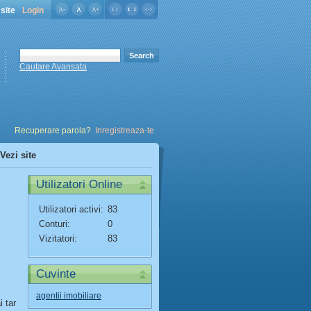
site
Login
Cautare Avansata
Recuperare parola?
Inregistreaza-te
Vezi site
Utilizatori Online
Utilizatori activi:
83
Conturi:
0
Vizitatori:
83
Cuvinte
agentii imobiliare
 tar