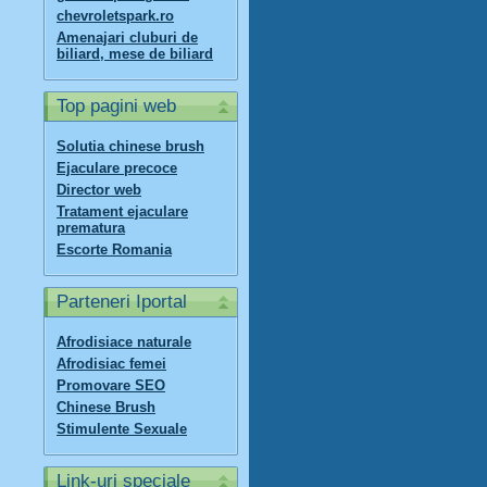
chevroletspark.ro
Amenajari cluburi de
biliard, mese de biliard
Top pagini web
Solutia chinese brush
Ejaculare precoce
Director web
Tratament ejaculare
prematura
Escorte Romania
Parteneri Iportal
Afrodisiace naturale
Afrodisiac femei
Promovare SEO
Chinese Brush
Stimulente Sexuale
Link-uri speciale