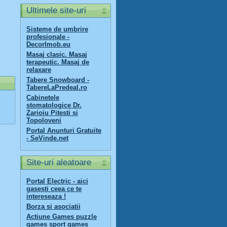
Ultimele site-uri
Sisteme de umbrire
profesionale -
DecorImob.eu
Masaj clasic. Masaj
terapeutic. Masaj de
relaxare
Tabere Snowboard -
TabereLaPredeal.ro
Cabinetele
stomatologice Dr.
Zarioiu Pitesti si
Topoloveni
Portal Anunturi Gratuite
- SeVinde.net
Site-uri aleatoare
Portal Electric - aici
gasesti ceea ce te
intereseaza !
Borza si asociatii
Actiune Games puzzle
games sport games