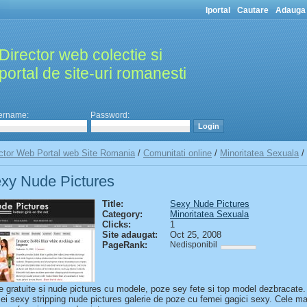
Iportal
Cautare
Adauga 
Director web colectie si
portal de site-uri romanesti
ername:
Password:
ctor Web Portal web Site Romania
/
Comunitati online
/
Minoritatea Sexuala
/
xy Nude Pictures
Title:
Sexy Nude Pictures
Category:
Minoritatea Sexuala
Clicks:
1
Site adaugat:
Oct 25, 2008
PageRank:
Nedisponibil
 gratuite si nude pictures cu modele, poze sey fete si top model dezbracate.
i sexy stripping nude pictures galerie de poze cu femei gagici sexy. Cele mai