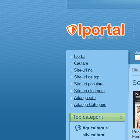
Us
Iportal
Cautare
Dire
Site-uri noi
Site-uri de top
Se
Site-uri populare
Site-uri aleatoare
Adauga site
Adauga Categorie
Top categorii
Agricultura si
Poze
silvicultura
Feme