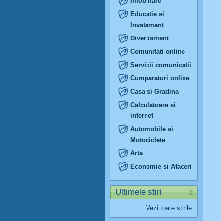
Imobiliare
Educatie si
Invatamant
Divertisment
Comunitati online
Servicii comunicatii
Cumparaturi online
Casa si Gradina
Calculatoare si
internet
Automobile si
Motociclete
Arta
Economie si Afaceri
Ultimele stiri
Vezi toate stirile