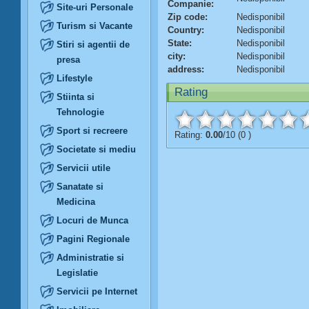
Companie:
Site-uri Personale
Zip code:
Nedisponibil
Turism si Vacante
Country:
Nedisponibil
State:
Nedisponibil
Stiri si agentii de
city:
Nedisponibil
presa
address:
Nedisponibil
Lifestyle
Rating
Stiinta si
Tehnologie
Sport si recreere
Rating:
0.00
/10 (0 )
Societate si mediu
Servicii utile
Sanatate si
Medicina
Locuri de Munca
Pagini Regionale
Administratie si
Legislatie
Servicii pe Internet