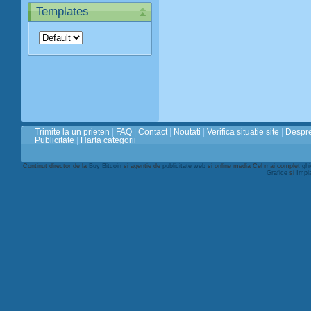
Templates
Trimite la un prieten
|
FAQ
|
Contact
|
Noutati
|
Verifica situatie site
|
Despre
Publicitate
|
Harta categorii
Continut director de la
Buy Bitcoin
si agentie de
publicitate web
si online media Cel mai complet
ghi
Grafice
si
Impl