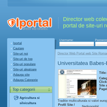
Director web colec
portal de site-uri
Username:
Passwor
Iportal
Cautare
Director Web Portal web Site Roma
Site-uri noi
Site-uri de top
Universitatea Babes-
Site-uri populare
Site-uri aleatoare
Title:
Adauga site
Categ
Adauga Categorie
Click
Site 
Top categorii
Page
Agricultura si
Traditie multiculturala si valori eur
silvicultura
Profil Site /
Nedisponibil