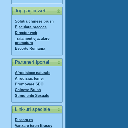
Top pagini web
Solutia chinese brush
Ejaculare precoce
Director web
Tratament ejaculare
prematura
Escorte Romania
Parteneri Iportal
Afrodisiace naturale
Afrodisiac femei
Promovare SEO
Chinese Brush
Stimulente Sexuale
Link-uri speciale
Diseara.ro
Vanzare teren Brasov