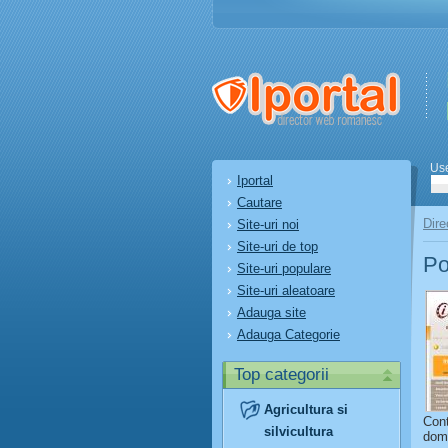
Us
Iportal
Cautare
Dire
Site-uri noi
Site-uri de top
Po
Site-uri populare
Site-uri aleatoare
Adauga site
Adauga Categorie
Top categorii
Agricultura si
Cont
silvicultura
dome