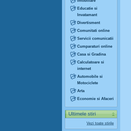
Imobiliare
Educatie si
Invatamant
Divertisment
Comunitati online
Servicii comunicatii
Cumparaturi online
Casa si Gradina
Calculatoare si
internet
Automobile si
Motociclete
Arta
Economie si Afaceri
Ultimele stiri
Vezi toate stirile