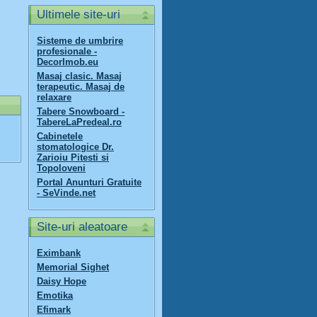
Ultimele site-uri
Sisteme de umbrire
profesionale -
DecorImob.eu
Masaj clasic. Masaj
terapeutic. Masaj de
relaxare
Tabere Snowboard -
TabereLaPredeal.ro
Cabinetele
stomatologice Dr.
Zarioiu Pitesti si
Topoloveni
Portal Anunturi Gratuite
- SeVinde.net
Site-uri aleatoare
Eximbank
Memorial Sighet
Daisy Hope
Emotika
Efimark