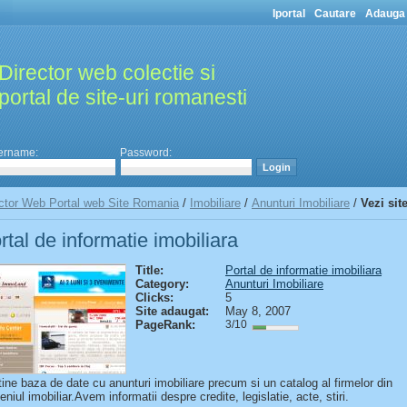
Iportal
Cautare
Adauga 
Director web colectie si
portal de site-uri romanesti
ername:
Password:
ctor Web Portal web Site Romania
/
Imobiliare
/
Anunturi Imobiliare
/
Vezi sit
rtal de informatie imobiliara
Title:
Portal de informatie imobiliara
Category:
Anunturi Imobiliare
Clicks:
5
Site adaugat:
May 8, 2007
PageRank:
3/10
ine baza de date cu anunturi imobiliare precum si un catalog al firmelor din
niul imobiliar.Avem informatii despre credite, legislatie, acte, stiri.