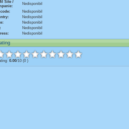
il Site /
Nedisponibil
panie:
 code:
Nedisponibil
ntry:
Nedisponibil
te:
Nedisponibil
:
Nedisponibil
ress:
Nedisponibil
ating
ting:
0.00
/10 (0 )