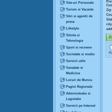
Prof
Site-uri Personale
Com
Turism si Vacante
Zip
Cou
Stiri si agentii de
Sta
presa
city
Lifestyle
add
Stiinta si
R
Tehnologie
Sport si recreere
Ra
Societate si mediu
Servicii utile
Sanatate si
Medicina
Locuri de Munca
Pagini Regionale
Administratie si
Legislatie
Servicii pe Internet