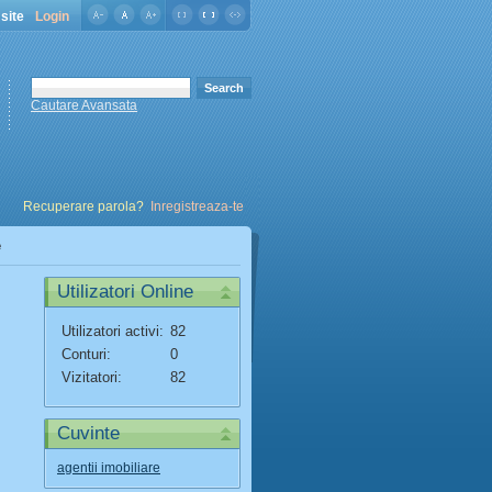
site
Login
Cautare Avansata
Recuperare parola?
Inregistreaza-te
e
Utilizatori Online
Utilizatori activi:
82
Conturi:
0
Vizitatori:
82
Cuvinte
agentii imobiliare