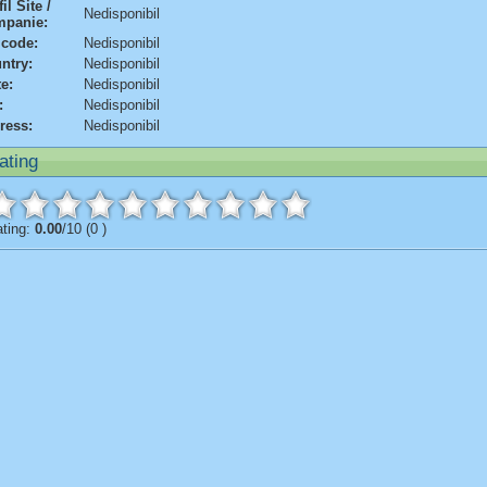
il Site /
Nedisponibil
panie:
 code:
Nedisponibil
ntry:
Nedisponibil
te:
Nedisponibil
:
Nedisponibil
ress:
Nedisponibil
ating
ting:
0.00
/10 (0 )