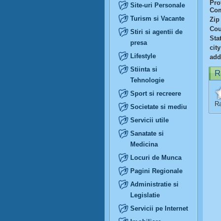
Prof
Site-uri Personale
Com
Turism si Vacante
Zip
Cou
Stiri si agentii de
Sta
presa
city
Lifestyle
add
Stiinta si
R
Tehnologie
Sport si recreere
Ra
Societate si mediu
Servicii utile
Sanatate si
Medicina
Locuri de Munca
Pagini Regionale
Administratie si
Legislatie
Servicii pe Internet