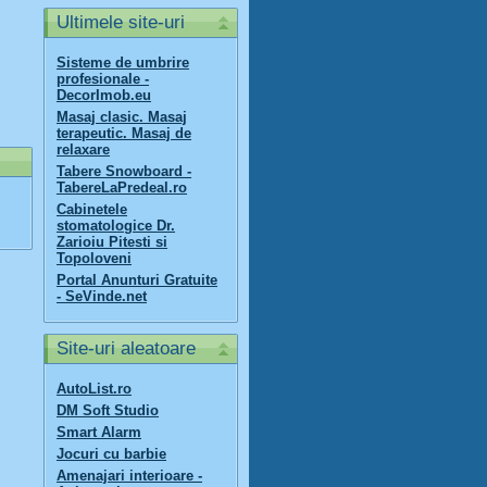
Ultimele site-uri
Sisteme de umbrire
profesionale -
DecorImob.eu
Masaj clasic. Masaj
terapeutic. Masaj de
relaxare
Tabere Snowboard -
TabereLaPredeal.ro
Cabinetele
stomatologice Dr.
Zarioiu Pitesti si
Topoloveni
Portal Anunturi Gratuite
- SeVinde.net
Site-uri aleatoare
AutoList.ro
DM Soft Studio
Smart Alarm
Jocuri cu barbie
Amenajari interioare -