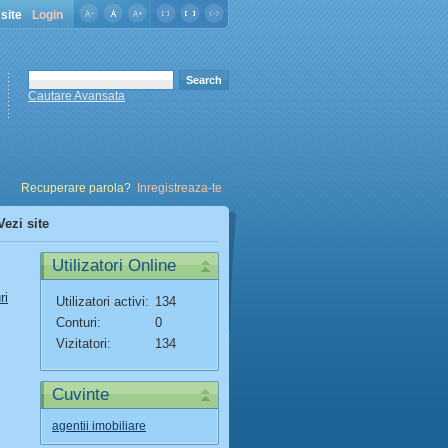
site
Login
Cautare Avansata
Recuperare parola?
Inregistreaza-te
Vezi site
Utilizatori Online
ri
Utilizatori activi:
134
Conturi:
0
Vizitatori:
134
Cuvinte
agentii imobiliare