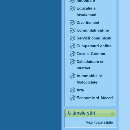
Imobiliare
Educatie si
Invatamant
Divertisment
Comunitati online
Servicii comunicatii
Cumparaturi online
Casa si Gradina
Calculatoare si
internet
Automobile si
Motociclete
Arta
Economie si Afaceri
Ultimele stiri
Vezi toate stirile