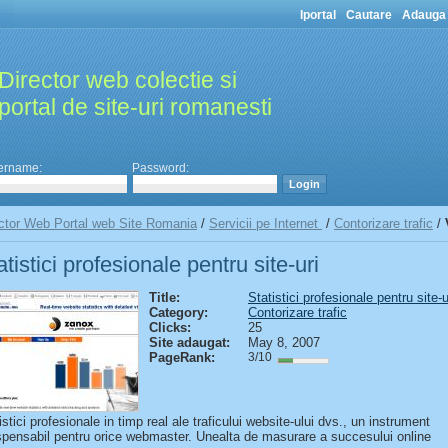
Iportal
Cautare
Adauga 
Director web colectie si
portal de site-uri romanesti
ername:
Password:
ctor Web Portal web Site Romania
/
Servicii pe Internet
/
Contorizare trafic
/
atistici profesionale pentru site-uri
Title:
Statistici profesionale pentru site-u
Category:
Contorizare trafic
Clicks:
25
Site adaugat:
May 8, 2007
PageRank:
3/10
istici profesionale in timp real ale traficului website-ului dvs., un instrument
spensabil pentru orice webmaster. Unealta de masurare a succesului online