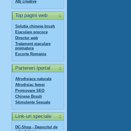
Atti creative
Top pagini web
Solutia chinese brush
Ejaculare precoce
Director web
Tratament ejaculare
prematura
Escorte Romania
Parteneri Iportal
Afrodisiace naturale
Afrodisiac femei
Promovare SEO
Chinese Brush
Stimulente Sexuale
Link-uri speciale
DC-Shop - Depozitul de