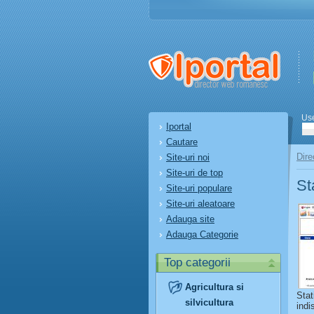
Us
Iportal
Cautare
Dire
Site-uri noi
Site-uri de top
St
Site-uri populare
Site-uri aleatoare
Adauga site
Adauga Categorie
Top categorii
Agricultura si
Stat
silvicultura
indi