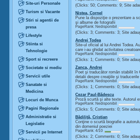
Site-uri Personale
(Clicks: 50; Comments: 9; Site ada
Turism si Vacante
Nistea, Cornel
Pune la dispoziţie o prezentare a scri
Stiri si agentii de
şi albume de fotografii
presa
PageRank: Nedisponibil
(Clicks: 3; Comments: 3; Site ada
Lifestyle
Andrei Todea
Stiinta si
Site-ul oficial al lui Andrei Todea. 
care i-au ghidat activitatea creatoar
Tehnologie
PageRank: Nedisponibil
Sport si recreere
(Clicks: 1; Comments: 0; Site ada
Zanca, Andrei
Societate si mediu
Poet şi traducător român stabilit în
Servicii utile
detalii despre creaţiile şi traducerile
PageRank: Nedisponibil
Sanatate si
(Clicks: 1; Comments: 0; Site ada
Medicina
Cezar Paul-Bădescu
Proză scurtă şi alte texte. Autorul es
Locuri de Munca
PageRank: Nedisponibil
Pagini Regionale
(Clicks: 5; Comments: 0; Site ada
Administratie si
Bădiliţă, Cristian
Conţine o scurtă biografie a autorului,
Legislatie
din domeniul poeziei
PageRank: 4/10
Servicii pe Internet
(Clicks: 2; Comments: 0; Site ada