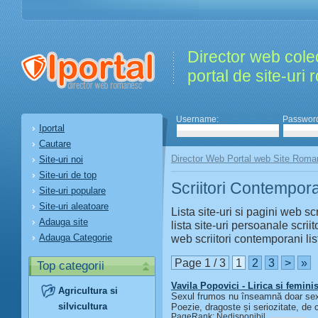
Director web colec
portal de site-uri
Username:
Passwor
Iportal
Cautare
Director Web Portal web Site Roma
Site-uri noi
Site-uri de top
Scriitori Contempor
Site-uri populare
Site-uri aleatoare
Lista site-uri si pagini web s
Adauga site
lista site-uri persoanale scriit
Adauga Categorie
web scriitori contemporani lis
Page 1 / 3
1
2
3
>
»
Top categorii
Vavila Popovici - Lirica si femin
Agricultura si
Sexul frumos nu înseamnă doar sex,
silvicultura
Poezie, dragoste și seriozitate, de 
PageRank: Nedisponibil