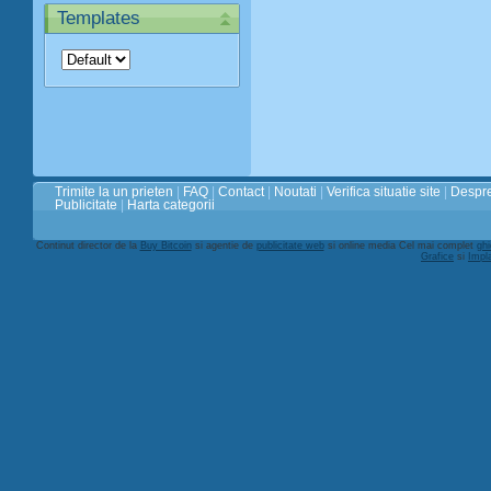
Templates
Trimite la un prieten
|
FAQ
|
Contact
|
Noutati
|
Verifica situatie site
|
Despre
Publicitate
|
Harta categorii
Continut director de la
Buy Bitcoin
si agentie de
publicitate web
si online media Cel mai complet
ghi
Grafice
si
Impl