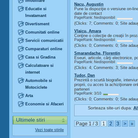
Imobiliare
Nacu, Augustin
Educatie si
Pune la dispoziţie o versiune on-line
date de contact
Invatamant
PageRank: Nedisponibil
(Clicks: 7; Comments: 0; Site ada
Divertisment
Vlaicu, Amara
Comunitati online
Conţine o colecţie de creaţii în proz
PageRank: Nedisponibil
Servicii comunicatii
(Clicks: 0; Comments: 0; Site ada
Cumparaturi online
Smarandache, Florentin
Casa si Gradina
Eseuri, articole, cărţi electronice, p
PageRank: Nedisponibil
Calculatoare si
(Clicks: 4; Comments: 3; Site ada
internet
Tudor, Dan
Prezintă o scurtă biografie, interviuri
Automobile si
proprii, cu acces la achiziţionare onli
Motociclete
parteneri
PageRank: 3/10
Arta
(Clicks: 0; Comments: 0; Site ada
Economie si Afaceri
Sorteaza site-uri dupa:
Al
Ultimele stiri
Page 1 / 3
1
2
3
>
»
Vezi toate stirile