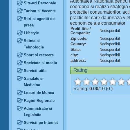
Autoritatea Nationala pentru 
Site-uri Personale
coordona si realiza strategia 
Turism si Vacante
protectiei consumatorilor, ac
practicilor care dauneaza vieti
Stiri si agentii de
economice ale consumator
presa
Profil Site /
Nedisponibil
Lifestyle
Companie:
Zip code:
Nedisponibil
Stiinta si
Country:
Nedisponibil
Tehnologie
State:
Nedisponibil
Sport si recreere
city:
Nedisponibil
address:
Nedisponibil
Societate si mediu
Rating
Servicii utile
Sanatate si
Medicina
Rating:
0.00
/10 (0 )
Locuri de Munca
Pagini Regionale
Administratie si
Legislatie
Servicii pe Internet