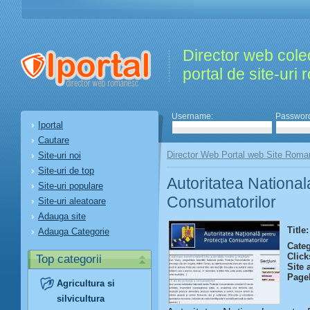
Director web colec
portal de site-uri
Username:
Passwor
Iportal
Cautare
Director Web Portal web Site Roma
Site-uri noi
Site-uri de top
Autoritatea National
Site-uri populare
Consumatorilor
Site-uri aleatoare
Adauga site
Title:
Adauga Categorie
Categ
Click
Top categorii
Site 
Page
Agricultura si
silvicultura