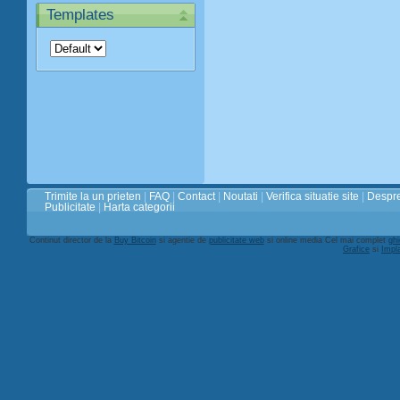
Templates
Trimite la un prieten
|
FAQ
|
Contact
|
Noutati
|
Verifica situatie site
|
Despre
Publicitate
|
Harta categorii
Continut director de la
Buy Bitcoin
si agentie de
publicitate web
si online media Cel mai complet
ghi
Grafice
si
Impl