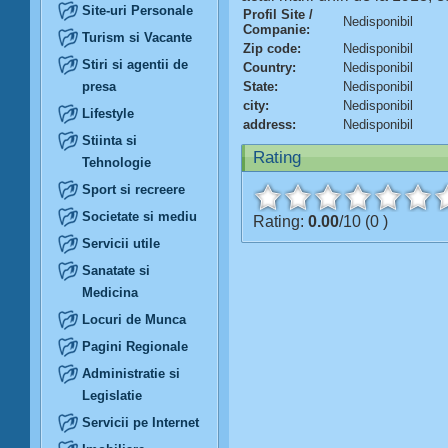
Site-uri Personale
Profil Site /
Nedisponibil
Companie:
Turism si Vacante
Zip code:
Nedisponibil
Stiri si agentii de
Country:
Nedisponibil
presa
State:
Nedisponibil
city:
Nedisponibil
Lifestyle
address:
Nedisponibil
Stiinta si
Rating
Tehnologie
Sport si recreere
Societate si mediu
Rating:
0.00
/10 (0 )
Servicii utile
Sanatate si
Medicina
Locuri de Munca
Pagini Regionale
Administratie si
Legislatie
Servicii pe Internet