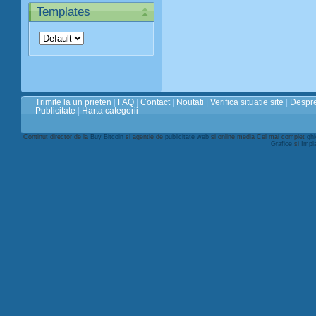
Templates
Trimite la un prieten
|
FAQ
|
Contact
|
Noutati
|
Verifica situatie site
|
Despre
Publicitate
|
Harta categorii
Continut director de la
Buy Bitcoin
si agentie de
publicitate web
si online media Cel mai complet
ghi
Grafice
si
Impl