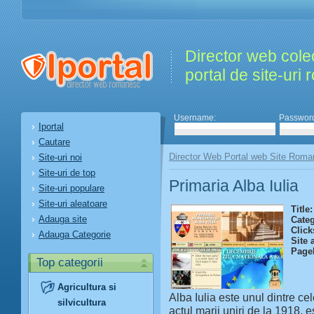
Director web colec
portal de site-uri
Username:
Passwor
Iportal
Cautare
Director Web Portal web Site Roma
Site-uri noi
Site-uri de top
Primaria Alba Iulia
Site-uri populare
Site-uri aleatoare
Title:
Adauga site
Categ
Click
Adauga Categorie
Site 
Page
Top categorii
Agricultura si
Alba Iulia este unul dintre c
silvicultura
actul marii uniri de la 1918, e