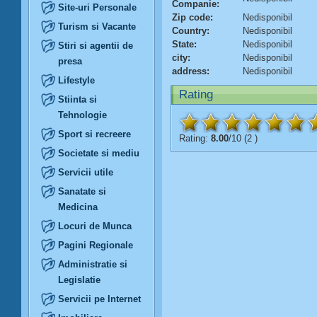
Companie:
Site-uri Personale
Zip code:
Nedisponibil
Turism si Vacante
Country:
Nedisponibil
State:
Nedisponibil
Stiri si agentii de
city:
Nedisponibil
presa
address:
Nedisponibil
Lifestyle
Rating
Stiinta si
Tehnologie
Sport si recreere
Rating:
8.00
/10 (2 )
Societate si mediu
Servicii utile
Sanatate si
Medicina
Locuri de Munca
Pagini Regionale
Administratie si
Legislatie
Servicii pe Internet