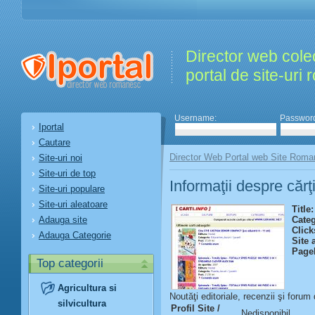
Director web colec
portal de site-uri
Username:
Passwor
Iportal
Cautare
Director Web Portal web Site Roma
Site-uri noi
Site-uri de top
Informaţii despre cărţ
Site-uri populare
Site-uri aleatoare
Title:
Adauga site
Categ
Click
Adauga Categorie
Site 
Page
Top categorii
Agricultura si
Noutăţi editoriale, recenzii şi forum 
silvicultura
Profil Site /
Nedisponibil