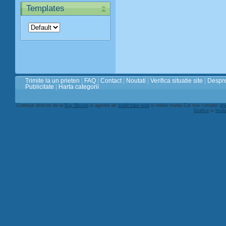
Templates
Trimite la un prieten
|
FAQ
|
Contact
|
Noutati
|
Verifica situatie site
|
Despre
Publicitate
|
Harta categorii
Continut director de la
Buy Bitcoin
si agentie de
publicitate web
si online media Cel mai complet
ghi
Grafice
si
Impl