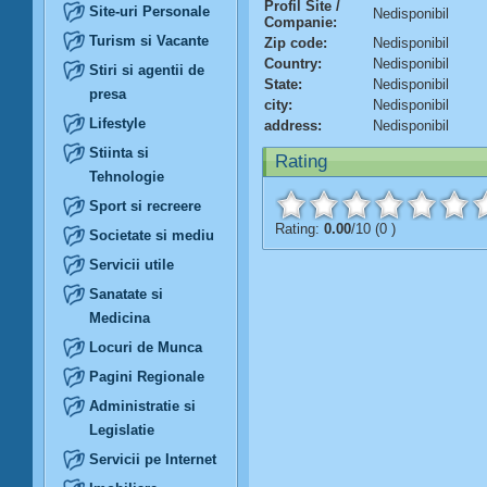
Profil Site /
Site-uri Personale
Nedisponibil
Companie:
Turism si Vacante
Zip code:
Nedisponibil
Country:
Nedisponibil
Stiri si agentii de
State:
Nedisponibil
presa
city:
Nedisponibil
Lifestyle
address:
Nedisponibil
Stiinta si
Rating
Tehnologie
Sport si recreere
Rating:
0.00
/10 (0 )
Societate si mediu
Servicii utile
Sanatate si
Medicina
Locuri de Munca
Pagini Regionale
Administratie si
Legislatie
Servicii pe Internet