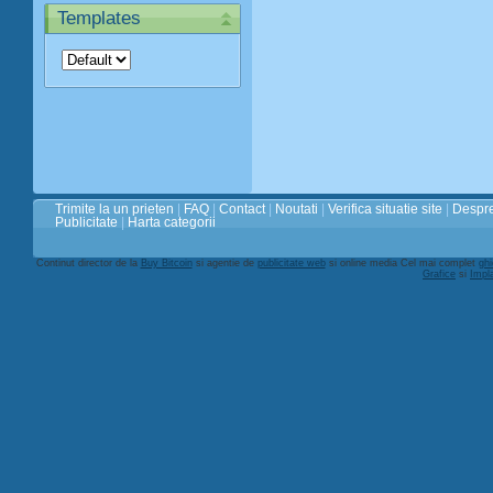
Templates
Trimite la un prieten
|
FAQ
|
Contact
|
Noutati
|
Verifica situatie site
|
Despre
Publicitate
|
Harta categorii
Continut director de la
Buy Bitcoin
si agentie de
publicitate web
si online media Cel mai complet
ghi
Grafice
si
Impl