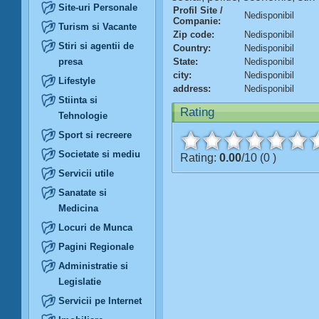
Site-uri Personale
Profil Site /
Nedisponibil
Companie:
Turism si Vacante
Zip code:
Nedisponibil
Stiri si agentii de
Country:
Nedisponibil
presa
State:
Nedisponibil
city:
Nedisponibil
Lifestyle
address:
Nedisponibil
Stiinta si
Rating
Tehnologie
Sport si recreere
Societate si mediu
Rating:
0.00
/10 (0 )
Servicii utile
Sanatate si
Medicina
Locuri de Munca
Pagini Regionale
Administratie si
Legislatie
Servicii pe Internet