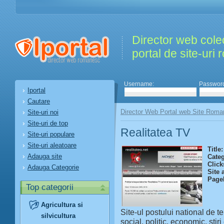
Director web colec
portal de site-uri
Username:
Passwor
Iportal
Cautare
Director Web Portal web Site Roma
Site-uri noi
Site-uri de top
Realitatea TV
Site-uri populare
Site-uri aleatoare
Title:
Adauga site
Categ
Click
Adauga Categorie
Site 
Page
Top categorii
Agricultura si
Site-ul postului national de t
silvicultura
social, politic, economic, stiri