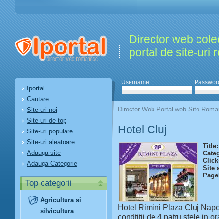
Director web colec
portal de site-uri
Username:
Passwor
Iportal
Cautare
Director Web Portal web Site Roma
Site-uri noi
Site-uri de top
Hotel Cluj
Site-uri populare
Site-uri aleatoare
Title:
Adauga site
Categ
Click
Adauga Categorie
Site 
Page
Top categorii
Agricultura si
Hotel Rimini Plaza Cluj Napo
silvicultura
condtitii de 4 patru stele in o