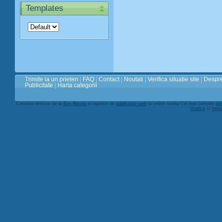
Templates
Trimite la un prieten
|
FAQ
|
Contact
|
Noutati
|
Verifica situatie site
|
Despre
Publicitate
|
Harta categorii
Continut director de la
Buy Bitcoin
si agentie de
publicitate web
si online media Cel mai complet
ghi
Grafice
si
Impl