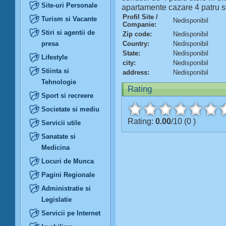
Site-uri Personale
apartamente cazare 4 patru s
Profil Site /
Turism si Vacante
Nedisponibil
Companie:
Stiri si agentii de
Zip code:
Nedisponibil
presa
Country:
Nedisponibil
State:
Nedisponibil
Lifestyle
city:
Nedisponibil
Stiinta si
address:
Nedisponibil
Tehnologie
Rating
Sport si recreere
Societate si mediu
Rating:
0.00
/10 (0 )
Servicii utile
Sanatate si
Medicina
Locuri de Munca
Pagini Regionale
Administratie si
Legislatie
Servicii pe Internet