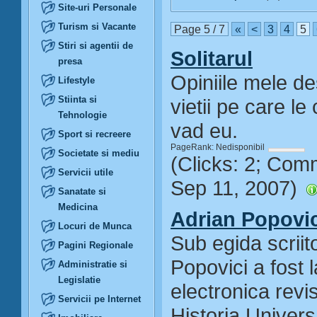
Site-uri Personale
Turism si Vacante
Page 5 / 7
«
<
3
4
5
Stiri si agentii de
Solitarul
presa
Opiniile mele d
Lifestyle
Stiinta si
vietii pe care l
Tehnologie
vad eu.
Sport si recreere
PageRank: Nedisponibil
Societate si mediu
(Clicks: 2; Com
Servicii utile
Sep 11, 2007)
Sanatate si
Medicina
Adrian Popovic
Locuri de Munca
Sub egida scriit
Pagini Regionale
Popovici a fost 
Administratie si
Legislatie
electronica revis
Servicii pe Internet
Historia Univers