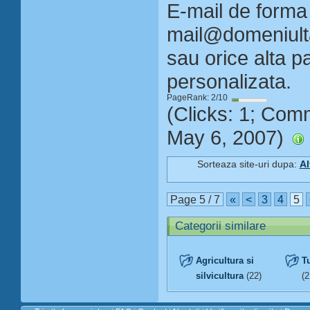
E-mail de forma
mail@domeniult
sau orice alta 
personalizata.
PageRank: 2/10
(Clicks: 1; Com
May 6, 2007)
Sorteaza site-uri dupa:
Al
Page 5 / 7
«
<
3
4
5
Categorii similare
Agricultura si
T
silvicultura
(22)
(2