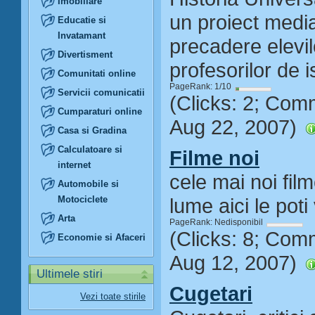
Imobiliare
un proiect media
Educatie si
Invatamant
precadere elevilo
Divertisment
profesorilor de i
Comunitati online
PageRank: 1/10
Servicii comunicatii
(Clicks: 2; Com
Cumparaturi online
Aug 22, 2007)
Casa si Gradina
Calculatoare si
Filme noi
internet
cele mai noi fil
Automobile si
Motociclete
lume aici le pot
Arta
PageRank: Nedisponibil
(Clicks: 8; Com
Economie si Afaceri
Aug 12, 2007)
Ultimele stiri
Cugetari
Vezi toate stirile