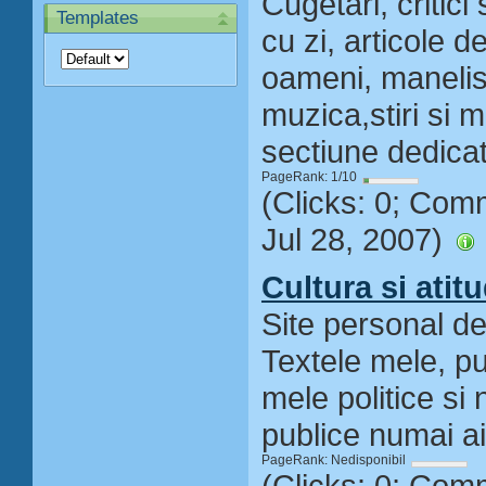
Cugetari, critici 
Templates
cu zi, articole d
oameni, manelis
muzica,stiri si m
sectiune dedicat
PageRank: 1/10
(Clicks: 0; Com
Jul 28, 2007)
Cultura si atit
Site personal de 
Textele mele, pub
mele politice si
publice numai ai
PageRank: Nedisponibil
(Clicks: 0; Com