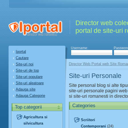
Director web colec
portal de site-uri
Username:
Passwor
Iportal
Cautare
Director Web Portal web Site Roma
Site-uri noi
Site-uri de top
Site-uri Personale
Site-uri populare
Site-uri aleatoare
Site personal blog si alte tipur
Adauga site
site-uri personale pagini web 
Adauga Categorie
si site-uri romanesti in direct
Categories
Top categorii
Agricultura si
Scriitori
silvicultura
Contemporani
(24)