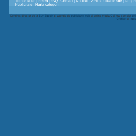
Trimite la un prieten
|
FAQ
|
Contact
|
Noutati
|
Verifica situatie site
|
Despre
Publicitate
|
Harta categorii
Continut director de la
Buy Bitcoin
si agentie de
publicitate web
si online media Cel mai complet
ghi
Grafice
si
Impl