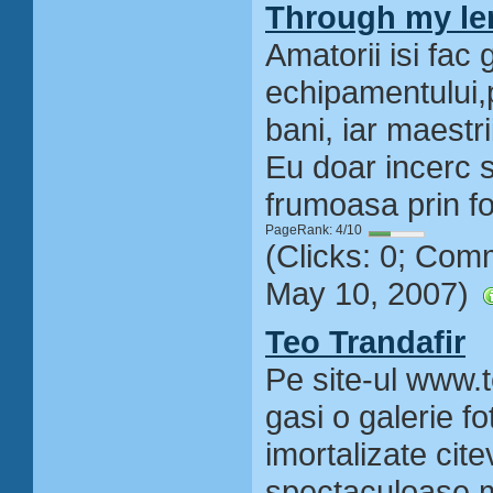
Through my len
Amatorii isi fac 
echipamentului,p
bani, iar maestri
Eu doar incerc 
frumoasa prin fot
PageRank: 4/10
(Clicks: 0; Com
May 10, 2007)
Teo Trandafir
Pe site-ul www.t
gasi o galerie fo
imortalizate cite
spectaculoase 