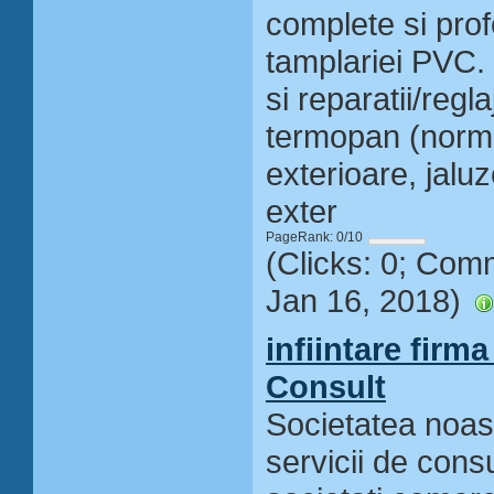
complete si prof
tamplariei PVC.
si reparatii/regl
termopan (normal
exterioare, jaluze
exter
PageRank: 0/10
(Clicks: 0; Com
Jan 16, 2018)
infiintare firma 
Consult
Societatea noast
servicii de consu