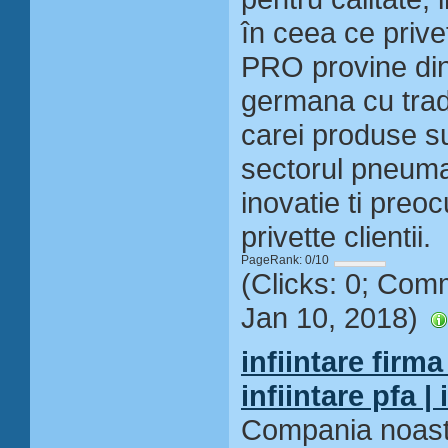
în ceea ce priv
PRO provine din
germana cu tradi
carei produse s
sectorul pneumat
inovatie ti preo
privette clientii.
PageRank: 0/10
(Clicks: 0; Com
Jan 10, 2018)
infiintare firma 
infiintare pfa | 
Compania noastr