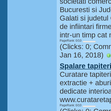
societati comerc
Bucuresti si Judet
Galati si judetul
de infiintari fir
intr-un timp cat 
PageRank: 0/10
(Clicks: 0; Com
Jan 16, 2018)
Spalare tapiter
Curatare tapiteri
extractie + aburi
dedicate interio
www.curatareta
PageRank: 0/10