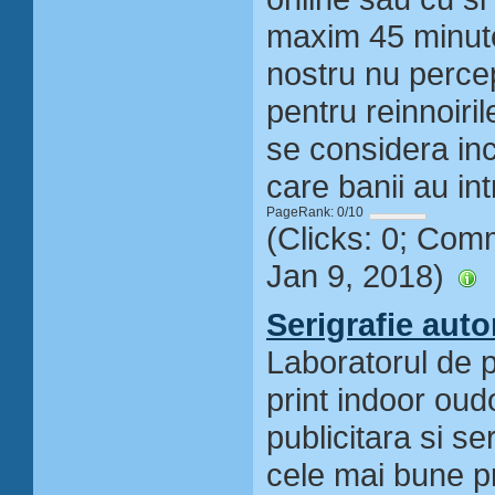
maxim 45 minute
nostru nu perce
pentru reinnoiri
se considera in
care banii au int
PageRank: 0/10
(Clicks: 0; Com
Jan 9, 2018)
Serigrafie aut
Laboratorul de pr
print indoor oudo
publicitara si ser
cele mai bune pr