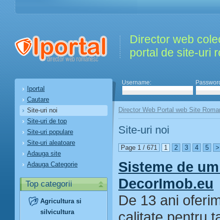
Director web colec
portal de site-uri
Username:
Passwor
Iportal
Cautare
Director Web Portal web Site Roma
Site-uri noi
Site-uri de top
Site-uri noi
Site-uri populare
Site-uri aleatoare
Page 1 / 671
1
2
3
4
5
>
Adauga site
Sisteme de umb
Adauga Categorie
DecorImob.eu
Top categorii
De 13 ani oferim 
Agricultura si
silvicultura
calitate pentru