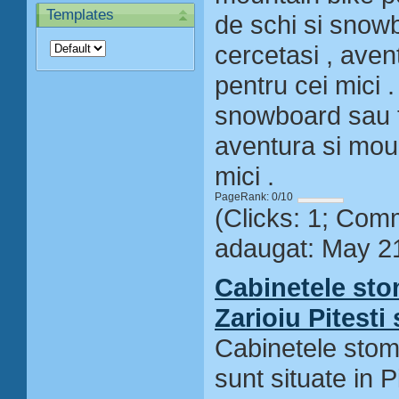
Templates
de schi si snow
cercetasi , aven
pentru cei mici 
snowboard sau t
aventura si moun
mici .
PageRank: 0/10
(Clicks: 1; Com
adaugat: May 2
Cabinetele sto
Zarioiu Pitesti
Cabinetele stoma
sunt situate in P