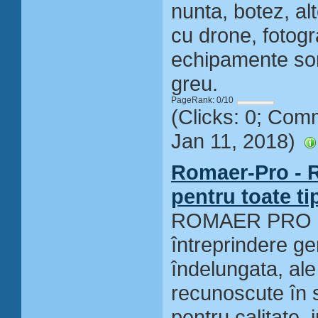
nunta, botez, al
cu drone, fotogra
echipamente son
greu.
PageRank: 0/10
(Clicks: 0; Com
Jan 11, 2018)
Romaer-Pro - Re
pentru toate t
ROMAER PRO pr
întreprindere ge
îndelungata, ale
recunoscute în 
pentru calitate, 