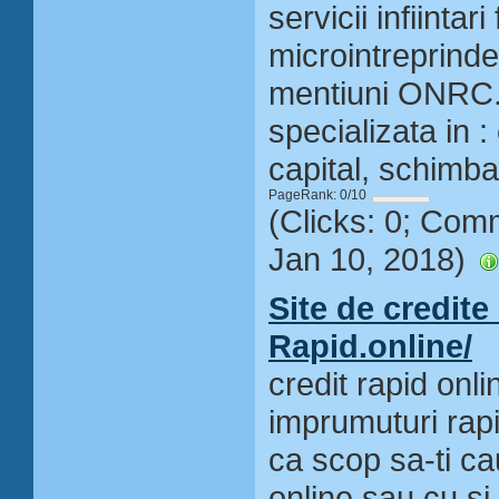
servicii infiintari 
microintreprinderi
mentiuni ONRC.
specializata in :
capital, schimbar
PageRank: 0/10
(Clicks: 0; Com
Jan 10, 2018)
Site de credite 
Rapid.online/
credit rapid onl
imprumuturi rapi
ca scop sa-ti ca
online sau cu si 