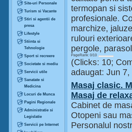
Site-uri Personale
termopan si sis
Turism si Vacante
profesionale. Co
Stiri si agentii de
presa
marchize, jaluzel
Lifestyle
rulouri exterioare
Stiinta si
pergole, parasol
Tehnologie
PageRank: 0/10
Sport si recreere
(Clicks: 10; Co
Societate si mediu
adaugat: Jun 7,
Servicii utile
Sanatate si
Masaj clasic. M
Medicina
Masaj de relax
Locuri de Munca
Pagini Regionale
Cabinet de masaj
Administratie si
Otopeni sau masa
Legislatie
Personalul nostr
Servicii pe Internet