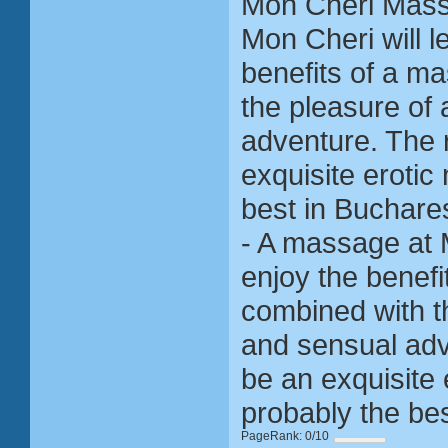
Mon Cheri Mass
Mon Cheri will l
benefits of a m
the pleasure of
adventure. The r
exquisite eroti
best in Buchar
- A massage at M
enjoy the benef
combined with t
and sensual adve
be an exquisite
probably the be
PageRank: 0/10