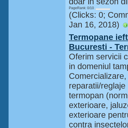
doar in sezon di
PageRank: 0/10
(Clicks: 0; Com
Jan 16, 2018)
Termopane ieft
Bucuresti - Te
Oferim servicii 
in domeniul tam
Comercializare,
reparatii/reglaje
termopan (normal
exterioare, jaluze
exterioare pentr
contra insectelor