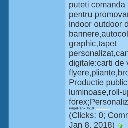
puteti comanda t
pentru promovare
indoor outdoor d
bannere,autoco
graphic,tapet
personalizat,can
digitale:carti de 
flyere,pliante,b
Productie public
luminoase,roll-u
forex;Personaliza
PageRank: 0/10
(Clicks: 0; Com
Jan 8, 2018)