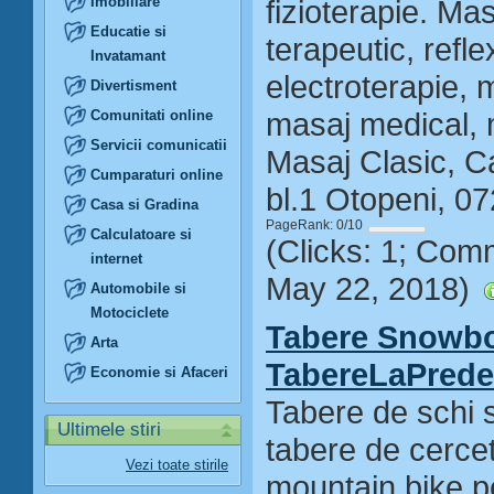
Imobiliare
fizioterapie. Ma
Educatie si
terapeutic, refle
Invatamant
electroterapie, 
Divertisment
masaj medical, m
Comunitati online
Servicii comunicatii
Masaj Clasic, Ca
Cumparaturi online
bl.1 Otopeni, 0
Casa si Gradina
PageRank: 0/10
Calculatoare si
(Clicks: 1; Com
internet
May 22, 2018)
Automobile si
Motociclete
Tabere Snowbo
Arta
TabereLaPrede
Economie si Afaceri
Tabere de schi 
Ultimele stiri
tabere de cercet
Vezi toate stirile
mountain bike pe