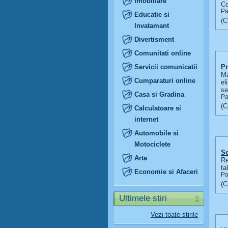
Imobiliare
Co
Pa
Educatie si
Invatamant
Divertisment
Comunitati online
Servicii comunicatii
Pr
Ma
Cumparaturi online
el
se
Casa si Gradina
Pa
Calculatoare si
internet
Automobile si
Motociclete
S
Arta
Re
ta
Economie si Afaceri
Pa
Ultimele stiri
Vezi toate stirile