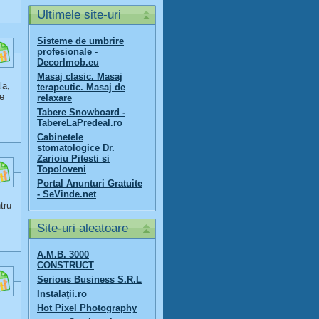
Ultimele site-uri
Sisteme de umbrire
profesionale -
DecorImob.eu
Masaj clasic. Masaj
la,
terapeutic. Masaj de
re
relaxare
Tabere Snowboard -
TabereLaPredeal.ro
Cabinetele
stomatologice Dr.
Zarioiu Pitesti si
Topoloveni
Portal Anunturi Gratuite
- SeVinde.net
tru
Site-uri aleatoare
A.M.B. 3000
CONSTRUCT
Serious Business S.R.L
Instalaţii.ro
Hot Pixel Photography