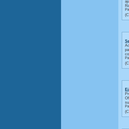
aj
Ra
Pa
Se
Ac
pa
co
Pa
Ej
Pr
Of
su
Pa