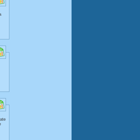
a
nate
e