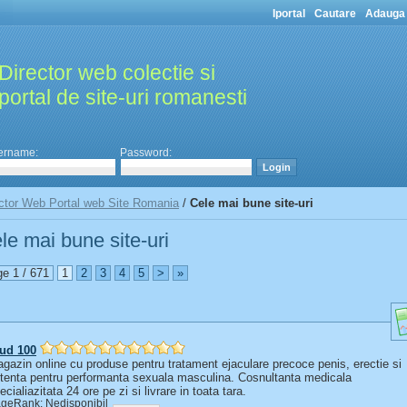
Iportal
Cautare
Adauga 
Director web colectie si
portal de site-uri romanesti
ername:
Password:
ctor Web Portal web Site Romania
/
Cele mai bune site-uri
le mai bune site-uri
e 1 / 671
1
2
3
4
5
>
»
ud 100
gazin online cu produse pentru tratament ejaculare precoce penis, erectie si
tenta pentru performanta sexuala masculina. Cosnultanta medicala
ecialiazitata 24 ore pe zi si livrare in toata tara.
geRank: Nedisponibil