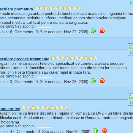
aculare prematura
medii medicale garantate pentru disfunctii sexuale masculine, ingrediente far
ecte secundare nedorite si efecte imediate asupra simptomelor deranjante.
rsonal medical calificat pentru consultanta gratuita.
geRank: Nedisponibil
(Clicks: 6; Comments: 0; Site adaugat: Nov 22, 2008)
aculare precoce tratamente
gazin online cu suport telefonic specializat ce comercializeaza produse
stinata tratarii disfunctiilor sexuale masculine inca din starea lor incipienta.
vrari prin Posta Romana sau curier rapid in toata tara.
geRank: Nedisponibil
(Clicks: 3; Comments: 0; Site adaugat: Nov 28, 2008)
lme erotice
gazin online cu livrare discreta si rapida in Romania cu DVD - uri filme desti
blicului adult. Productii erotice filmate exclusiv in Romania, materiale original
 holograma.
geRank: Nedisponibil
(Clicks: 47; Comments: 0; Site adaugat: Nov 29, 2008)