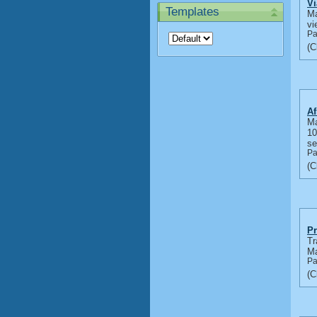
Vi
Templates
Ma
vi
Pa
Af
Ma
10
se
Pa
Pr
Tr
Ma
Pa