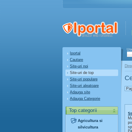
Us
Iportal
Cautare
Dire
Site-uri noi
Site-uri de top
Ce
Site-uri populare
Site-uri aleatoare
Pag
Adauga site
Adauga Categorie
Top categorii
St
Ma
Agricultura si
po
sp
silvicultura
Pa