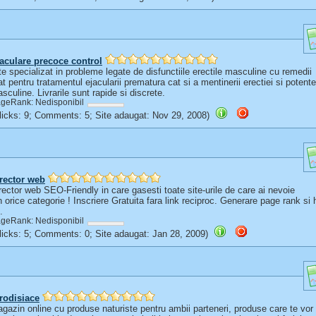
aculare precoce control
te specializat in probleme legate de disfunctiile erectile masculine cu remedii
at pentru tratamentul ejacularii prematura cat si a mentinerii erectiei si potente
sculine. Livrarile sunt rapide si discrete.
geRank: Nedisponibil
(Clicks: 9; Comments: 5; Site adaugat: Nov 29, 2008)
rector web
rector web SEO-Friendly in care gasesti toate site-urile de care ai nevoie
n orice categorie ! Inscriere Gratuita fara link reciproc. Generare page rank si h
.
geRank: Nedisponibil
(Clicks: 5; Comments: 0; Site adaugat: Jan 28, 2009)
rodisiace
gazin online cu produse naturiste pentru ambii parteneri, produse care te vor