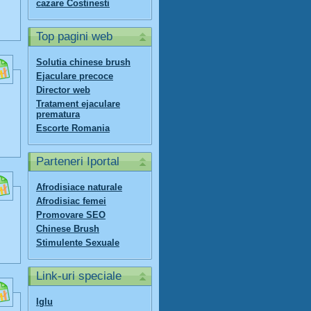
cazare Costinesti
Top pagini web
Solutia chinese brush
Ejaculare precoce
Director web
Tratament ejaculare
prematura
Escorte Romania
Parteneri Iportal
Afrodisiace naturale
Afrodisiac femei
Promovare SEO
Chinese Brush
Stimulente Sexuale
Link-uri speciale
Iglu