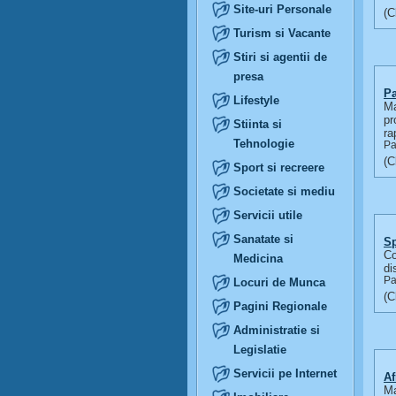
Site-uri Personale
Turism si Vacante
Stiri si agentii de
presa
Pa
Lifestyle
Ma
pr
Stiinta si
ra
Tehnologie
Pa
Sport si recreere
Societate si mediu
Servicii utile
Sanatate si
Sp
Co
Medicina
di
Pa
Locuri de Munca
Pagini Regionale
Administratie si
Legislatie
Servicii pe Internet
Af
Ma