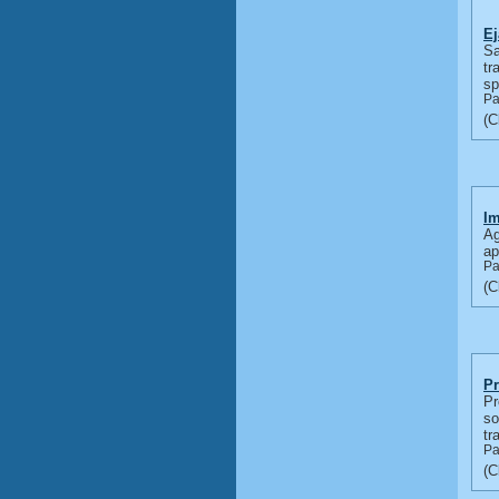
Ej
Sa
tr
sp
Pa
Im
Ag
ap
Pa
Pr
Pr
so
tr
Pa