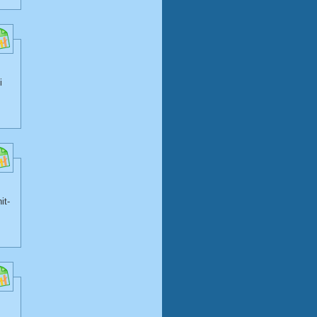
i
it-