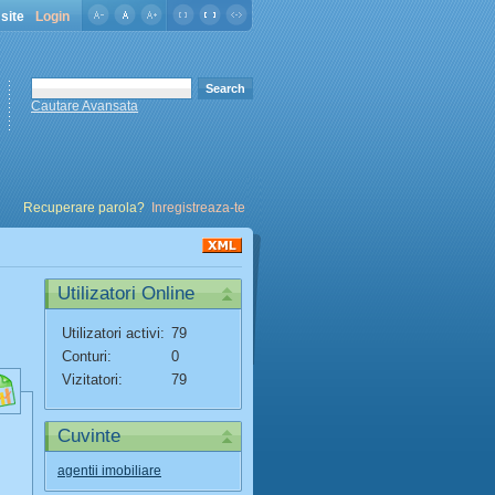
site
Login
Cautare Avansata
Recuperare parola?
Inregistreaza-te
Utilizatori Online
Utilizatori activi:
79
Conturi:
0
Vizitatori:
79
Cuvinte
agentii imobiliare