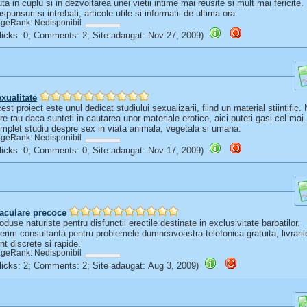
uta in cuplu si in dezvoltarea unei vietii intime mai reusite si mult mai fericite.
spunsuri si intrebati, articole utile si informatii de ultima ora.
geRank: Nedisponibil
(Clicks: 0; Comments: 2; Site adaugat: Nov 27, 2009)
xualitate
est proiect este unul dedicat studiului sexualizarii, fiind un material stiintific.
re rau daca sunteti in cautarea unor materiale erotice, aici puteti gasi cel mai
mplet studiu despre sex in viata animala, vegetala si umana.
geRank: Nedisponibil
(Clicks: 0; Comments: 0; Site adaugat: Nov 17, 2009)
aculare precoce
oduse naturiste pentru disfunctii erectile destinate in exclusivitate barbatilor.
erim consultanta pentru problemele dumneavoastra telefonica gratuita, livraril
nt discrete si rapide.
geRank: Nedisponibil
(Clicks: 2; Comments: 2; Site adaugat: Aug 3, 2009)