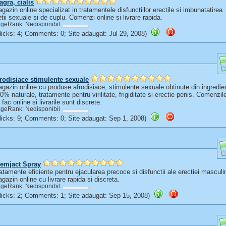
agra, cialis
gazin online specializat in tratamentele disfunctiilor erectile si imbunatatirea
etii sexuale si de cuplu. Comenzi online si livrare rapida.
geRank: Nedisponibil
(Clicks: 4; Comments: 0; Site adaugat: Jul 29, 2008)
rodisiace stimulente sexuale
gazin online cu produse afrodisiace, stimulente sexuale obtinute din ingredie
0% naturale, tratamente pentru virilitate, frigiditate si erectie penis. Comenzil
 fac online si livrarile sunt discrete.
geRank: Nedisponibil
(Clicks: 9; Comments: 0; Site adaugat: Sep 1, 2008)
emjact Spray
atamente eficiente pentru ejacularea precoce si disfunctii ale erectiei masculi
gazin online cu livrare rapida si discreta.
geRank: Nedisponibil
(Clicks: 2; Comments: 1; Site adaugat: Sep 15, 2008)