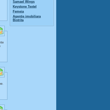
Samael Wings
Keystone Textel
Femeia
Agentie imobiliara
Bistrita
nte
e
ne.