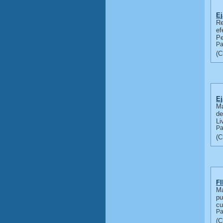
Ej
Re
ef
Pe
Pa
Ej
Ma
de
Li
Pa
FI
Ma
pu
cu
Pa