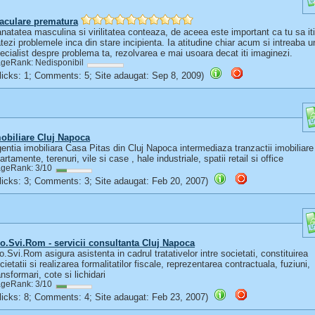
aculare prematura
natatea masculina si virilitatea conteaza, de aceea este important ca tu sa iti
atezi problemele inca din stare incipienta. Ia atitudine chiar acum si intreaba u
ecialist despre problema ta, rezolvarea e mai usoara decat iti imaginezi.
geRank: Nedisponibil
(Clicks: 1; Comments: 5; Site adaugat: Sep 8, 2009)
obiliare Cluj Napoca
entia imobiliara Casa Pitas din Cluj Napoca intermediaza tranzactii imobiliare
artamente, terenuri, vile si case , hale industriale, spatii retail si office
geRank: 3/10
(Clicks: 3; Comments: 3; Site adaugat: Feb 20, 2007)
o.Svi.Rom - servicii consultanta Cluj Napoca
o.Svi.Rom asigura asistenta in cadrul tratativelor intre societati, constituirea
cietatii si realizarea formalitatilor fiscale, reprezentarea contractuala, fuziuni,
ansformari, cote si lichidari
geRank: 3/10
(Clicks: 8; Comments: 4; Site adaugat: Feb 23, 2007)