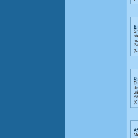
Ej
Si
at
ma
Pa
Di
Di
di
uri
Pa
Af
Ma